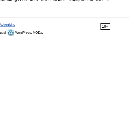
Advertising
18+
upal,
WordPress, MODx.