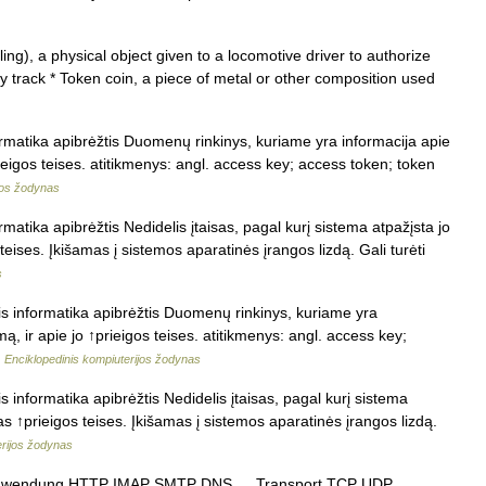
ing), a physical object given to a locomotive driver to authorize
way track * Token coin, a piece of metal or other composition used
ormatika apibrėžtis Duomenų rinkinys, kuriame yra informacija apie
rieigos teises. atitikmenys: angl. access key; access token; token
jos žodynas
rmatika apibrėžtis Nedidelis įtaisas, pagal kurį sistema atpažįsta jo
teises. Įkišamas į sistemos aparatinės įrangos lizdą. Gali turėti
s
is informatika apibrėžtis Duomenų rinkinys, kuriame yra
mą, ir apie jo ↑prieigos teises. atitikmenys: angl. access key;
…
Enciklopedinis kompiuterijos žodynas
s informatika apibrėžtis Nedidelis įtaisas, pagal kurį sistema
mas ↑prieigos teises. Įkišamas į sistemos aparatinės įrangos lizdą.
erijos žodynas
: Anwendung HTTP IMAP SMTP DNS … Transport TCP UDP …