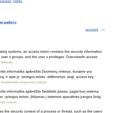
process
;
rights
.
ю работу
account
ing systems, an access token contains the security information
the user s groups, and the user s privileges. OverviewAn access
…
Wikipedia
ritis informatika apibrėžtis Duomenų rinkinys, kuriame yra
mą, ir apie jo ↑prieigos teises. atitikmenys: angl. access key;
…
Enciklopedinis kompiuterijos žodynas
itis informatika apibrėžtis Nedidelis įtaisas, pagal kurį sistema
mas ↑prieigos teises. Įkišamas į sistemos aparatinės įrangos lizdą.
erijos žodynas
s the security context of a process or thread, such as the users