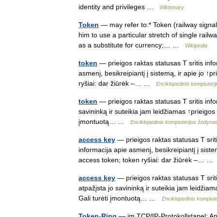
identity and privileges …
Wiktionary
Token
— may refer to:* Token (railway signall
him to use a particular stretch of single rail
as a substitute for currency;… …
Wikipedia
token
— prieigos raktas statusas T sritis inf
asmenį, besikreipiantį į sistemą, ir apie jo ↑p
ryšiai: dar žiūrėk –… …
Enciklopedinis kompiuteri
token
— prieigos raktas statusas T sritis info
savininką ir suteikia jam leidžiamas ↑prieigos 
įmontuotą… …
Enciklopedinis kompiuterijos žodyna
access key
— prieigos raktas statusas T srit
informacija apie asmenį, besikreipiantį į siste
access token; token ryšiai: dar žiūrėk –… 
access key
— prieigos raktas statusas T sriti
atpažįsta jo savininką ir suteikia jam leidžia
Gali turėti įmontuotą… …
Enciklopedinis kompiut
Token-Ring
— im TCP/IP‑Protokollstapel