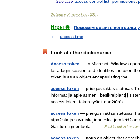
See
also
access
control
list
;
permissions
;
Dictionary
of
networking
.
2014
.
Игры ⚽
Поможем решить контрольну
access time
Look at other dictionaries:
Access token
— In Microsoft Windows operat
for a login session and identifies the user, 
token is as an object encapsulating the… 
access token
— prieigos raktas statusas T s
informacija apie asmenį, besikreipiantį į siste
access token; token ryšiai: dar žiūrėk –… 
access token
— prieigos raktas statusas T sr
atpažįsta jo savininką ir suteikia jam leidžia
Gali turėti įmontuotą… …
Enciklopedinis kompiut
access token
— noun an object that describe