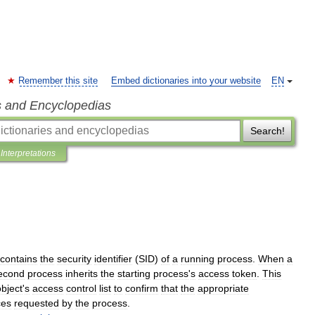
Remember this site
Embed dictionaries into your website
EN
s and Encyclopedias
Search!
Interpretations
contains
the
security
identifier
(
SID
)
of
a
running
process
.
When
a
econd
process
inherits
the
starting
process
'
s
access
token
.
This
object
'
s
access
control
list
to
confirm
that
the
appropriate
ces
requested
by
the
process
.