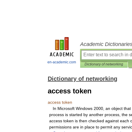
Academic Dictionarie
en-academic.com
Dictionary of networking
Dictionary of networking
access token
access
token
In
Microsoft
Windows
2000
,
an
object
that
process
is
started
by
another
process
,
the
s
access
token
is
then
checked
against
each
permissions
are
in
place
to
permit
any
servi